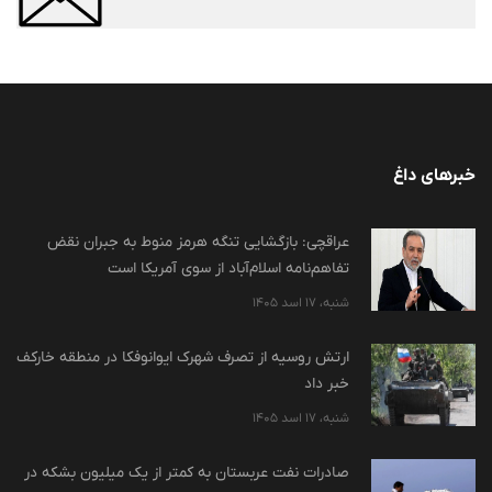
خبرهای داغ
عراقچی: بازگشایی تنگه هرمز منوط به جبران نقض
تفاهم‌نامه اسلام‌آباد از سوی آمریکا است
شنبه، 17 اسد 1405
ارتش روسیه از تصرف شهرک ایوانوفکا در منطقه خارکف
خبر داد
شنبه، 17 اسد 1405
صادرات نفت عربستان به کمتر از یک میلیون بشکه در