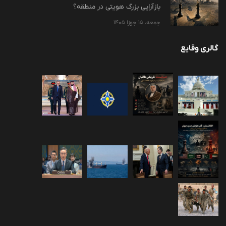
بازآرایی بزرگ هویتی در منطقه؟
جمعه، 15 جوزا 1405
گالری وقایع