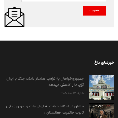
عضویت
خبرهای داغ
جمهوری‌خواهان به ترامپ هشدار دادند: جنگ با ایران،
آرای ما را کاهش می‌دهد
شنبه، 17 اسد 1405
طالبان در استانه خیانت به ارمان ملت و اخرین میخ بر
تابوت حاکمیت افغانستان :