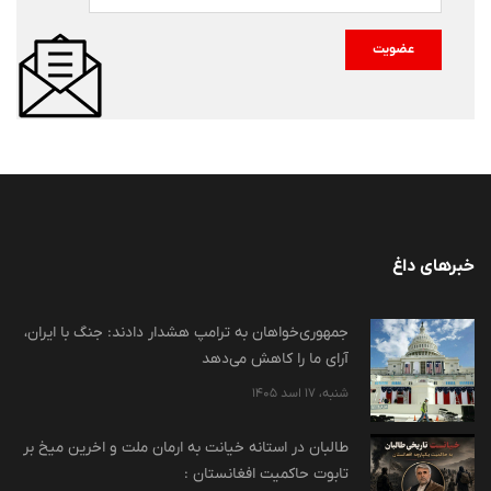
عضویت
خبرهای داغ
جمهوری‌خواهان به ترامپ هشدار دادند: جنگ با ایران،
آرای ما را کاهش می‌دهد
شنبه، 17 اسد 1405
طالبان در استانه خیانت به ارمان ملت و اخرین میخ بر
تابوت حاکمیت افغانستان :