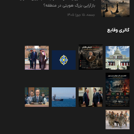
بازآرایی بزرگ هویتی در منطقه؟
جمعه، 15 جوزا 1405
گالری وقایع