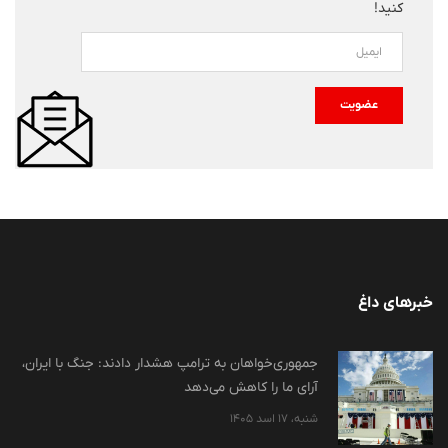
کنید!
عضویت
خبرهای داغ
جمهوری‌خواهان به ترامپ هشدار دادند: جنگ با ایران،
آرای ما را کاهش می‌دهد
شنبه، 17 اسد 1405