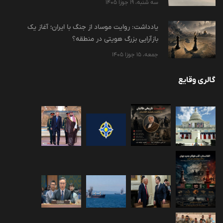
سه شنبه، 19 جوزا 1405
یادداشت: روایت موساد از جنگ با ایران؛ آغاز یک
بازآرایی بزرگ هویتی در منطقه؟
جمعه، 15 جوزا 1405
گالری وقایع