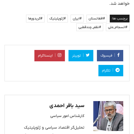
خواهد شد.
برچسب ها:
#افغانستان
#ایران
#ژئوپلیتیک
#کریدورها
#انسجام_ملی
#نظم_چندقطبی
فیسبوک
توییتر
اینستاگرام
تلگرام
سید باقر احمدی
کارشناس امور سیاسی
تحلیل‌گر اقتصاد سیاسی و ژئوپلیتیک