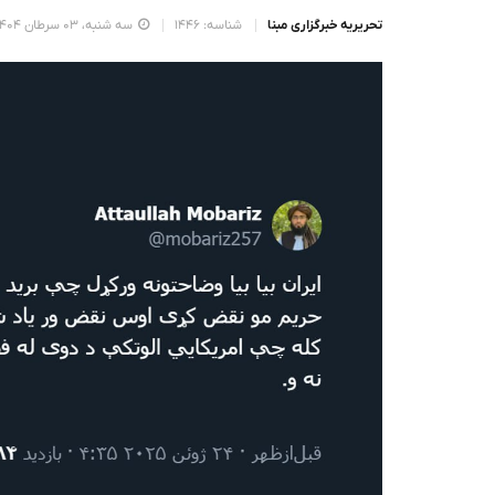
تحریریه خبرگزاری مبنا
شناسه: 1446
سه شنبه، 03 سرطان 1404