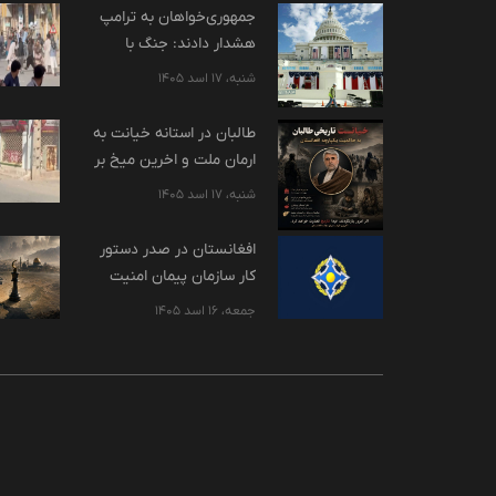
جمهوری‌خواهان به ترامپ
هشدار دادند: جنگ با
ایران، آرای ما را کاهش
شنبه، 17 اسد 1405
می‌دهد
طالبان در استانه خیانت به
ارمان ملت و اخرین میخ بر
تابوت حاکمیت افغانستان
شنبه، 17 اسد 1405
:
افغانستان در صدر دستور
کار سازمان پیمان امنیت
جمعی
جمعه، 16 اسد 1405