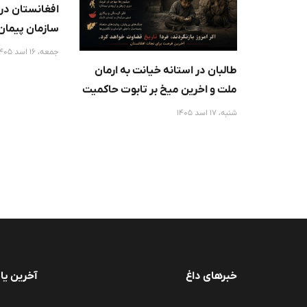
افغانستان در
سازمان پیمان
جمعه، 16 اسد 1405
طالبان در استانه خیانت به ارمان
ملت و اخرین میخ بر تابوت حاکمیت
افغانستان :
شنبه، 17 اسد 1405
خبرهای داغ
آخرین یا