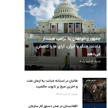
جمهوری‌خواهان به ترامپ هشدار
دادند: جنگ با ایران، آرای ما را کاهش
می‌دهد
شنبه، 17 اسد 1405
طالبان در استانه خیانت به ارمان ملت
و اخرین میخ بر تابوت حاکمیت
افغانستان :
شنبه، 17 اسد 1405
افغانستان در صدر دستور کار سازمان