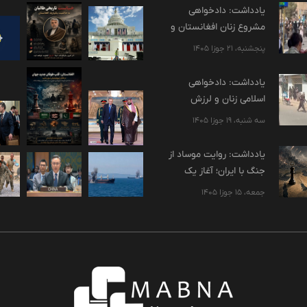
یادداشت: دادخواهی
مشروع زنان افغانستان و
ضرورت هوشیاری در برابر
پنجشنبه، 21 جوزا 1405
پروژه‌های سوءاستفاده‌گر
یادداشت: دادخواهی
اسلامی زنان و لرزش
پایه‌های استبداد
سه شنبه، 19 جوزا 1405
یادداشت: روایت موساد از
جنگ با ایران؛ آغاز یک
بازآرایی بزرگ هویتی در
جمعه، 15 جوزا 1405
منطقه؟