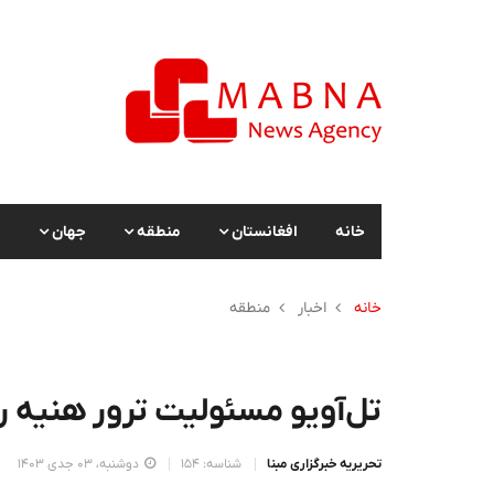
خانه
افغانستان
منطقه
جهان
ا
خانه
اخبار
منطقه
تل‌آویو مسئولیت ترور هنیه ر
تحریریه خبرگزاری مبنا
شناسه: 154
دوشنبه، 03 جدی 1403