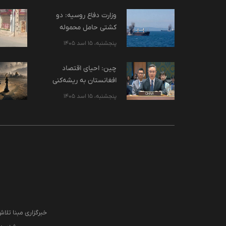
وزارت دفاع روسیه: دو
کشتی حامل محموله
نظامی در دریای سیاه
پنجشنبه، 15 اسد 1405
هدف قرار گرفت
چین: احیای اقتصاد
افغانستان به ریشه‌کنی
تروریسم کمک می‌کند
پنجشنبه، 15 اسد 1405
خبرگزاری مبنا تلاش