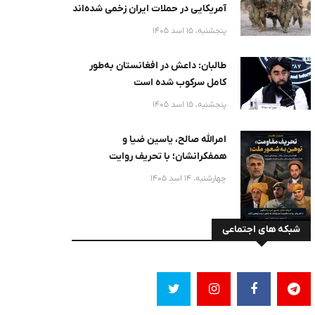
آمریکایی در حملات ایران زخمی شده‌اند
پنجشنبه، 15 اسد 1405
طالبان: داعش در افغانستان به‌طور
کامل سرکوب شده است
پنجشنبه، 15 اسد 1405
امرالله صالح، یاسین ضیا و
همفکرانشان؛ با تحریف روایت
مقاومت، به شعور ملت توهین نکنید :
چهارشنبه، 14 اسد 1405
شبکه های اجتماعی