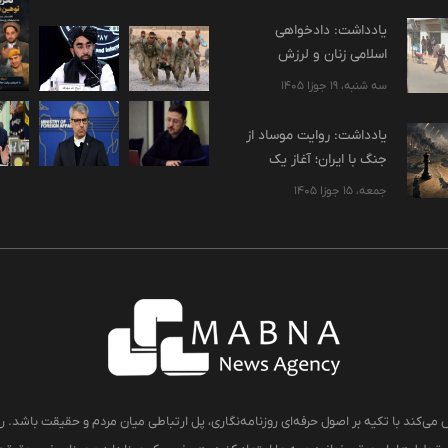
یادداشت: دادخواهی
اسلامی زنان و لرزش
پایه‌های استبداد
سه شنبه، 19 جوزا 1405
یادداشت: روایت موساد از
جنگ با ایران؛ آغاز یک
بازآرایی بزرگ هویتی در
جمعه، 15 جوزا 1405
منطقه؟
 می‌کند با تکیه بر اصول حرفه‌ای روزنامه‌نگاری، پل ارتباطی میان مردم و حقیقت باشد. رو