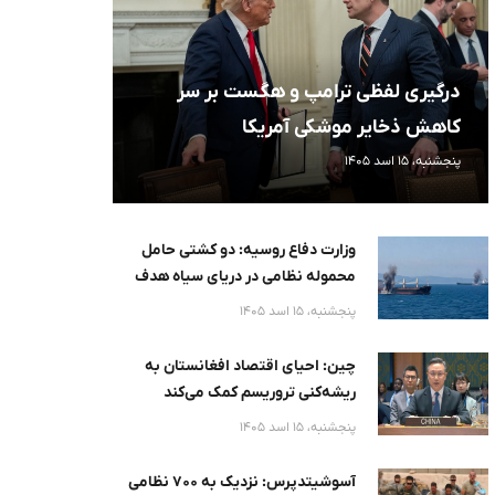
درگیری لفظی ترامپ و هگست بر سر
کاهش ذخایر موشکی آمریکا
پنجشنبه، 15 اسد 1405
وزارت دفاع روسیه: دو کشتی حامل
محموله نظامی در دریای سیاه هدف
قرار گرفت
پنجشنبه، 15 اسد 1405
چین: احیای اقتصاد افغانستان به
ریشه‌کنی تروریسم کمک می‌کند
پنجشنبه، 15 اسد 1405
آسوشیتدپرس: نزدیک به ۷۰۰ نظامی