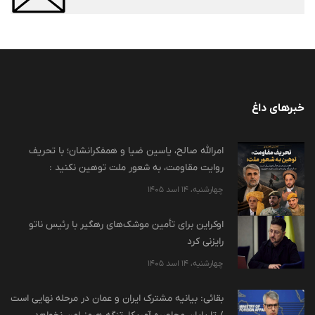
خبرهای داغ
امرالله صالح، یاسین ضیا و همفکرانشان؛ با تحریف
روایت مقاومت، به شعور ملت توهین نکنید :
چهارشنبه، 14 اسد 1405
اوکراین برای تأمین موشک‌های رهگیر با رئیس ناتو
رایزنی کرد
چهارشنبه، 14 اسد 1405
بقائی: بیانیه مشترک ایران و عمان در مرحله نهایی است