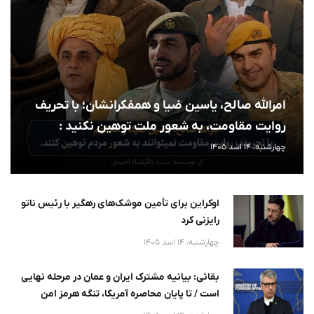
امرالله صالح، یاسین ضیا و همفکرانشان؛ با تحریف
روایت مقاومت، به شعور ملت توهین نکنید :
چهارشنبه، 14 اسد 1405
اوکراین برای تأمین موشک‌های رهگیر با رئیس ناتو
رایزنی کرد
چهارشنبه، 14 اسد 1405
بقائی: بیانیه مشترک ایران و عمان در مرحله نهایی
است / تا پایان محاصره آمریکا، تنگه هرمز امن
نخواهد