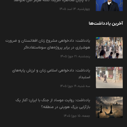
/ تا پایان محاصره آمریکا، تنگه هرمز امن نخواهد
چهارشنبه، 14 اسد 1405
آخرین یادداشت‌ها
یادداشت: دادخواهی مشروع زنان افغانستان و ضرورت
هوشیاری در برابر پروژه‌های سوءاستفاده‌گر
پنجشنبه، 21 جوزا 1405
یادداشت: دادخواهی اسلامی زنان و لرزش پایه‌های
استبداد
سه شنبه، 19 جوزا 1405
یادداشت: روایت موساد از جنگ با ایران؛ آغاز یک
بازآرایی بزرگ هویتی در منطقه؟
جمعه، 15 جوزا 1405