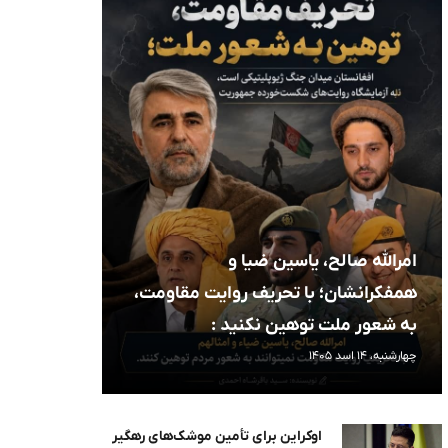
امرالله صالح، یاسین ضیا و
همفکرانشان؛ با تحریف روایت مقاومت،
به شعور ملت توهین نکنید :
چهارشنبه، 14 اسد 1405
اوکراین برای تأمین موشک‌های رهگیر