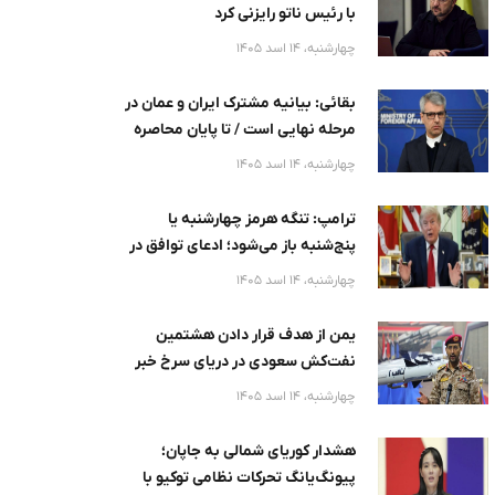
با رئیس ناتو رایزنی کرد
چهارشنبه، 14 اسد 1405
بقائی: بیانیه مشترک ایران و عمان در
مرحله نهایی است / تا پایان محاصره
آمریکا، تنگه هرمز امن نخواهد
چهارشنبه، 14 اسد 1405
ترامپ: تنگه هرمز چهارشنبه یا
پنج‌شنبه باز می‌شود؛ ادعای توافق در
روزهای آینده
چهارشنبه، 14 اسد 1405
یمن از هدف قرار دادن هشتمین
نفت‌کش سعودی در دریای سرخ خبر
داد
چهارشنبه، 14 اسد 1405
هشدار کوریای شمالی به جاپان؛
پیونگ‌یانگ تحرکات نظامی توکیو با