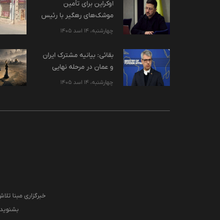
اوکراین برای تأمین
موشک‌های رهگیر با رئیس
ناتو رایزنی کرد
چهارشنبه، 14 اسد 1405
بقائی: بیانیه مشترک ایران
و عمان در مرحله نهایی
است / تا پایان محاصره
چهارشنبه، 14 اسد 1405
آمریکا، تنگه هرمز امن
نخواهد
خبرگزاری مبنا تلاش
بشنوید، 