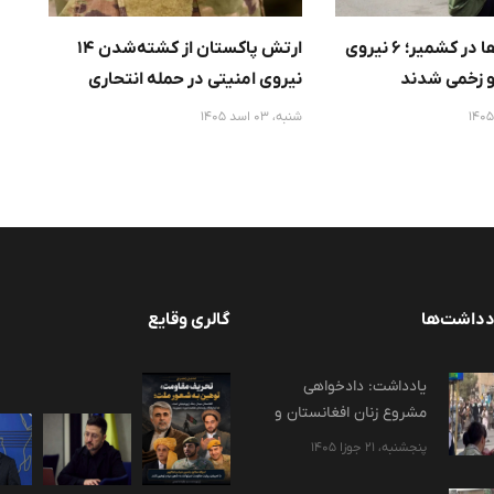
ادامه ناآرامی‌ها در کشمیر؛ ۶ نیروی
ارتش پاکستان از کشته‌شدن ۱۴
اف
 زخمی شدند
نیروی امنیتی در حمله انتحاری
پا
تی‌تی‌پی خبر داد
شنبه، 03 اسد 1405
شنبه، 03
دداشت‌ها
گالری وقایع
یادداشت: دادخواهی
مشروع زنان افغانستان و
ضرورت هوشیاری در برابر
پنجشنبه، 21 جوزا 1405
پروژه‌های سوءاستفاده‌گر