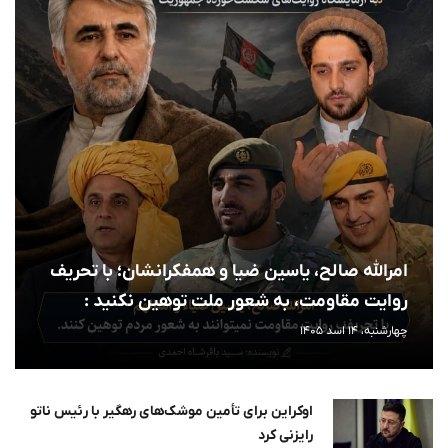
امرالله صالح، یاسین ضیا و همفکرانشان؛ با تحریف
روایت مقاومت، به شعور ملت توهین نکنید :
چهارشنبه، 14 اسد 1405
اوکراین برای تأمین موشک‌های رهگیر با رئیس ناتو
رایزنی کرد