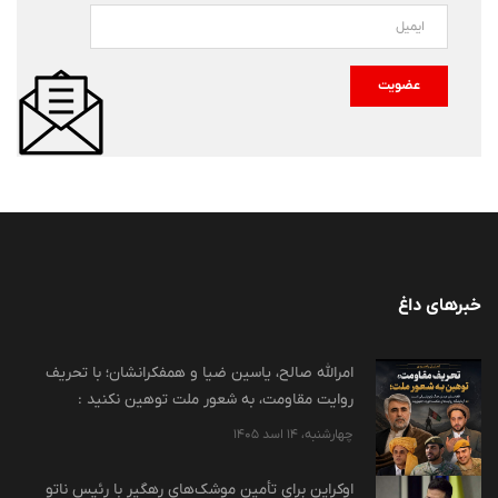
عضویت
خبرهای داغ
امرالله صالح، یاسین ضیا و همفکرانشان؛ با تحریف
روایت مقاومت، به شعور ملت توهین نکنید :
چهارشنبه، 14 اسد 1405
اوکراین برای تأمین موشک‌های رهگیر با رئیس ناتو