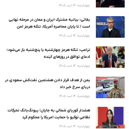
چهارشنبه، 14 اسد 1405
بقائی: بیانیه مشترک ایران و عمان در مرحله نهایی
است / تا پایان محاصره آمریکا، تنگه هرمز امن
نخواهد
چهارشنبه، 14 اسد 1405
ترامپ: تنگه هرمز چهارشنبه یا پنج‌شنبه باز می‌شود؛
ادعای توافق در روزهای آینده
چهارشنبه، 14 اسد 1405
یمن از هدف قرار دادن هشتمین نفت‌کش سعودی در
دریای سرخ خبر داد
چهارشنبه، 14 اسد 1405
هشدار کوریای شمالی به جاپان؛ پیونگ‌یانگ تحرکات
نظامی توکیو با حمایت امریکا را محکوم کرد
چهارشنبه، 14 اسد 1405