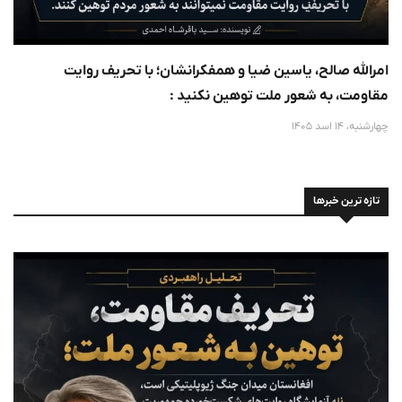
امرالله صالح، یاسین ضیا و همفکرانشان؛ با تحریف روایت
مقاومت، به شعور ملت توهین نکنید :
چهارشنبه، 14 اسد 1405
تازه ترین خبرها