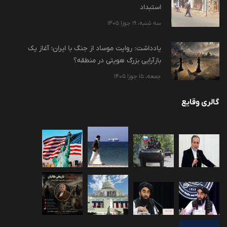
استبداد
سه شنبه، 19 جوزا 1405
یادداشت: روایت موساد از جنگ با ایران؛ آغاز یک
بازآرایی بزرگ هویتی در منطقه؟
جمعه، 15 جوزا 1405
گالری وقایع