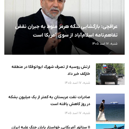
عراقچی: بازگشایی تنگه هرمز منوط به جبران نقض
تفاهم‌نامه اسلام‌آباد از سوی آمریکا است
شنبه، 17 اسد 1405
ارتش روسیه از تصرف شهرک ایوانوفکا در منطقه
خارکف خبر داد
شنبه، 17 اسد 1405
صادرات نفت عربستان به کمتر از یک میلیون بشکه
در روز کاهش یافته است
شنبه، 17 اسد 1405
۱۱ سناتور آمریکایی خواستار پایان جنگ علیه ایران