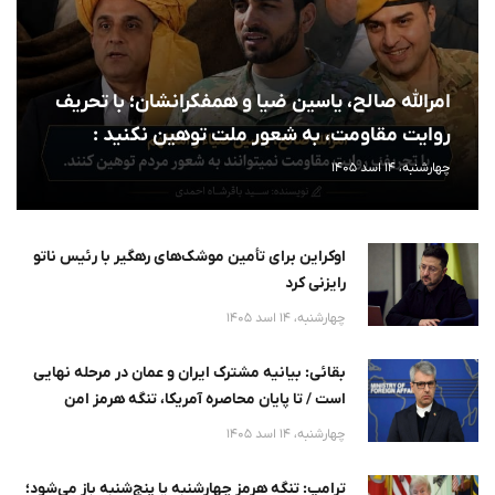
امرالله صالح، یاسین ضیا و همفکرانشان؛ با تحریف
روایت مقاومت، به شعور ملت توهین نکنید :
چهارشنبه، 14 اسد 1405
اوکراین برای تأمین موشک‌های رهگیر با رئیس ناتو
رایزنی کرد
چهارشنبه، 14 اسد 1405
بقائی: بیانیه مشترک ایران و عمان در مرحله نهایی
است / تا پایان محاصره آمریکا، تنگه هرمز امن
نخواهد
چهارشنبه، 14 اسد 1405
ترامپ: تنگه هرمز چهارشنبه یا پنج‌شنبه باز می‌شود؛