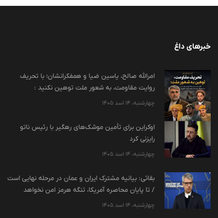
خبرهای داغ
امرالله صالح، یاسین ضیا و همفکرانشان؛ با تحریف
روایت مقاومت، به شعور ملت توهین نکنید :
چهارشنبه، 14 اسد 1405
اوکراین برای تأمین موشک‌های رهگیر با رئیس ناتو
رایزنی کرد
چهارشنبه، 14 اسد 1405
بقائی: بیانیه مشترک ایران و عمان در مرحله نهایی است
/ تا پایان محاصره آمریکا، تنگه هرمز امن نخواهد
چهارشنبه، 14 اسد 1405