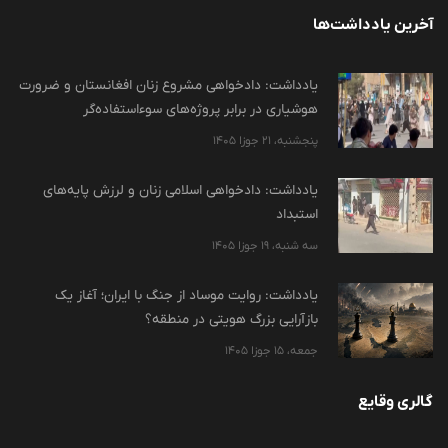
آخرین یادداشت‌ها
یادداشت: دادخواهی مشروع زنان افغانستان و ضرورت
هوشیاری در برابر پروژه‌های سوءاستفاده‌گر
پنجشنبه، 21 جوزا 1405
یادداشت: دادخواهی اسلامی زنان و لرزش پایه‌های
استبداد
سه شنبه، 19 جوزا 1405
یادداشت: روایت موساد از جنگ با ایران؛ آغاز یک
بازآرایی بزرگ هویتی در منطقه؟
جمعه، 15 جوزا 1405
گالری وقایع