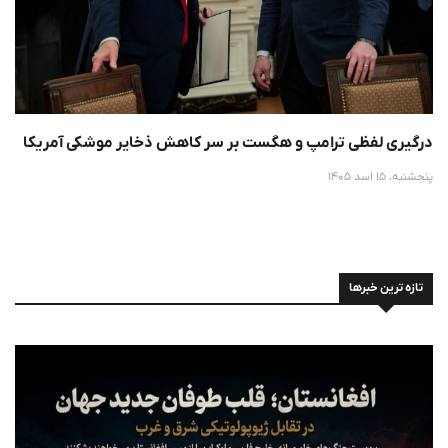
درگیری لفظی ترامپ و هگست بر سر کاهش ذخایر موشکی آمریکا
پنجشنبه، 15 اسد 1405
تازه ترین خبرها