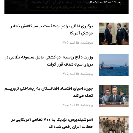
پنجشنبه، 15 اسد 1405
درگیری لفظی ترامپ و هگست بر سر کاهش ذخایر
موشکی آمریکا
پنجشنبه، 15 اسد 1405
وزارت دفاع روسیه: دو کشتی حامل محموله نظامی در
دریای سیاه هدف قرار گرفت
پنجشنبه، 15 اسد 1405
چین: احیای اقتصاد افغانستان به ریشه‌کنی تروریسم
کمک می‌کند
پنجشنبه، 15 اسد 1405
آسوشیتدپرس: نزدیک به ۷۰۰ نظامی آمریکایی در
حملات ایران زخمی شده‌اند