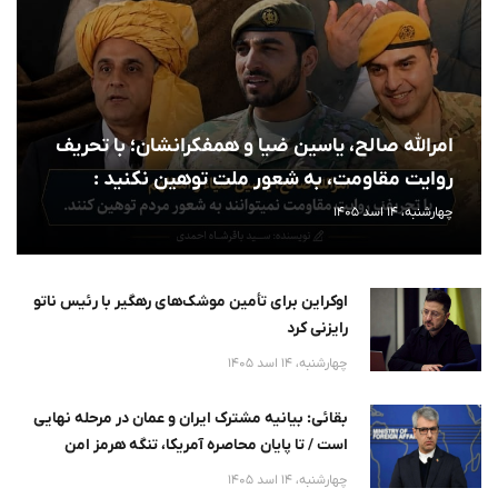
امرالله صالح، یاسین ضیا و همفکرانشان؛ با تحریف
روایت مقاومت، به شعور ملت توهین نکنید :
چهارشنبه، 14 اسد 1405
اوکراین برای تأمین موشک‌های رهگیر با رئیس ناتو
رایزنی کرد
چهارشنبه، 14 اسد 1405
بقائی: بیانیه مشترک ایران و عمان در مرحله نهایی
است / تا پایان محاصره آمریکا، تنگه هرمز امن
نخواهد
چهارشنبه، 14 اسد 1405