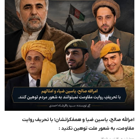
امرالله صالح، یاسین ضیا و همفکرانشان؛ با تحریف روایت
مقاومت، به شعور ملت توهین نکنید :