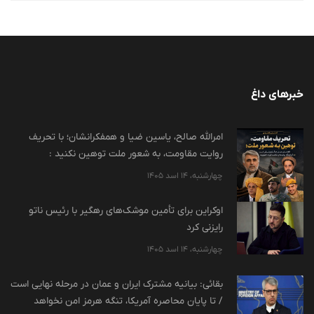
خبرهای داغ
امرالله صالح، یاسین ضیا و همفکرانشان؛ با تحریف
روایت مقاومت، به شعور ملت توهین نکنید :
چهارشنبه، 14 اسد 1405
اوکراین برای تأمین موشک‌های رهگیر با رئیس ناتو
رایزنی کرد
چهارشنبه، 14 اسد 1405
بقائی: بیانیه مشترک ایران و عمان در مرحله نهایی است
/ تا پایان محاصره آمریکا، تنگه هرمز امن نخواهد