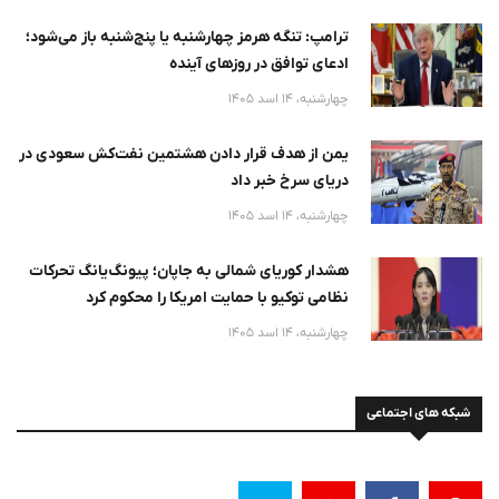
ترامپ: تنگه هرمز چهارشنبه یا پنج‌شنبه باز می‌شود؛
ادعای توافق در روزهای آینده
چهارشنبه، 14 اسد 1405
یمن از هدف قرار دادن هشتمین نفت‌کش سعودی در
دریای سرخ خبر داد
چهارشنبه، 14 اسد 1405
هشدار کوریای شمالی به جاپان؛ پیونگ‌یانگ تحرکات
نظامی توکیو با حمایت امریکا را محکوم کرد
چهارشنبه، 14 اسد 1405
شبکه های اجتماعی