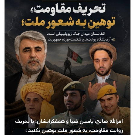
امرالله صالح، یاسین ضیا و همفکرانشان؛ با تحریف
روایت مقاومت، به شعور ملت توهین نکنید :