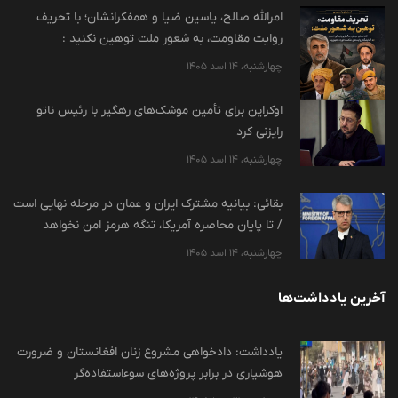
امرالله صالح، یاسین ضیا و همفکرانشان؛ با تحریف
روایت مقاومت، به شعور ملت توهین نکنید :
چهارشنبه، 14 اسد 1405
اوکراین برای تأمین موشک‌های رهگیر با رئیس ناتو
رایزنی کرد
چهارشنبه، 14 اسد 1405
بقائی: بیانیه مشترک ایران و عمان در مرحله نهایی است
/ تا پایان محاصره آمریکا، تنگه هرمز امن نخواهد
چهارشنبه، 14 اسد 1405
آخرین یادداشت‌ها
یادداشت: دادخواهی مشروع زنان افغانستان و ضرورت
هوشیاری در برابر پروژه‌های سوءاستفاده‌گر