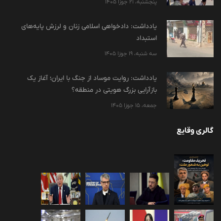
پنجشنبه، 21 جوزا 1405
یادداشت: دادخواهی اسلامی زنان و لرزش پایه‌های
استبداد
سه شنبه، 19 جوزا 1405
یادداشت: روایت موساد از جنگ با ایران؛ آغاز یک
بازآرایی بزرگ هویتی در منطقه؟
جمعه، 15 جوزا 1405
گالری وقایع