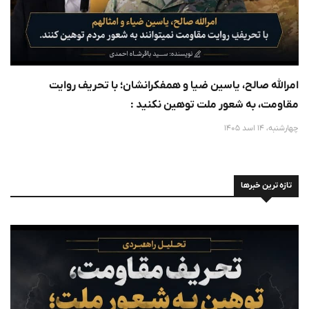
امرالله صالح، یاسین ضیا و همفکرانشان؛ با تحریف روایت
مقاومت، به شعور ملت توهین نکنید :
چهارشنبه، 14 اسد 1405
تازه ترین خبرها