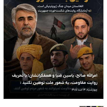
امرالله صالح، یاسین ضیا و همفکرانشان؛ با تحریف
روایت مقاومت، به شعور ملت توهین نکنید :
چهارشنبه، 14 اسد 1405