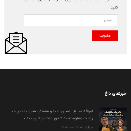
کنید!
عضویت
خبرهای داغ
امرالله صالح، یاسین ضیا و همفکرانشان؛ با تحریف
روایت مقاومت، به شعور ملت توهین نکنید :
چهارشنبه، 14 اسد 1405