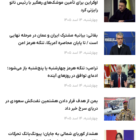
اوکراین برای تأمین موشک‌های رهگیر با رئیس ناتو
رایزنی کرد
چهارشنبه، 14 اسد 1405
بقائی: بیانیه مشترک ایران و عمان در مرحله نهایی
است / تا پایان محاصره آمریکا، تنگه هرمز امن
نخواهد
چهارشنبه، 14 اسد 1405
ترامپ: تنگه هرمز چهارشنبه یا پنج‌شنبه باز می‌شود؛
ادعای توافق در روزهای آینده
چهارشنبه، 14 اسد 1405
یمن از هدف قرار دادن هشتمین نفت‌کش سعودی در
دریای سرخ خبر داد
چهارشنبه، 14 اسد 1405
هشدار کوریای شمالی به جاپان؛ پیونگ‌یانگ تحرکات