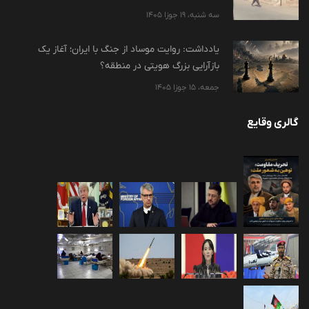
سه شنبه، 19 جوزا 1405
یادداشت: روایت موساد از جنگ با ایران؛ آغاز یک
بازآرایی بزرگ هویتی در منطقه؟
جمعه، 15 جوزا 1405
گالری وقایع