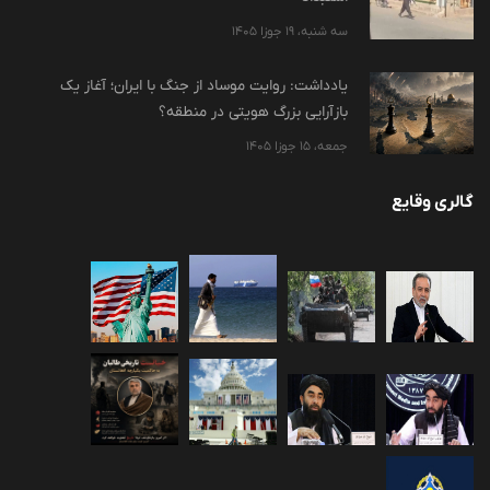
سه شنبه، 19 جوزا 1405
یادداشت: روایت موساد از جنگ با ایران؛ آغاز یک
بازآرایی بزرگ هویتی در منطقه؟
جمعه، 15 جوزا 1405
گالری وقایع