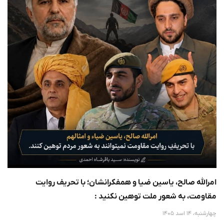
امرالله صالح، یاسین ضیا و همفکرانشان؛ با تحریف روایت
مقاومت، به شعور ملت توهین نکنید :
چهارشنبه، 14 اسد 1405