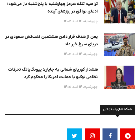
ترامپ: تنگه هرمز چهارشنبه یا پنج‌شنبه باز می‌شود؛
ادعای توافق در روزهای آینده
چهارشنبه، 14 اسد 1405
یمن از هدف قرار دادن هشتمین نفت‌کش سعودی در
دریای سرخ خبر داد
چهارشنبه، 14 اسد 1405
هشدار کوریای شمالی به جاپان؛ پیونگ‌یانگ تحرکات
نظامی توکیو با حمایت امریکا را محکوم کرد
چهارشنبه، 14 اسد 1405
شبکه های اجتماعی