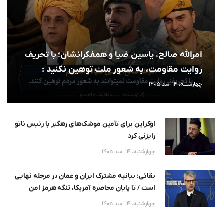
امرالله صالح، یاسین ضیا و همفکرانشان؛ با تحریف
روایت مقاومت، به شعور ملت توهین نکنید :
چهارشنبه، 14 اسد 1405
اوکراین برای تأمین موشک‌های رهگیر با رئیس ناتو
رایزنی کرد
چهارشنبه، 14 اسد 1405
بقائی: بیانیه مشترک ایران و عمان در مرحله نهایی
است / تا پایان محاصره آمریکا، تنگه هرمز امن
نخواهد
چهارشنبه، 14 اسد 1405