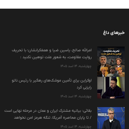
خبرهای داغ
امرالله صالح، یاسین ضیا و همفکرانشان؛ با تحریف
روایت مقاومت، به شعور ملت توهین نکنید :
چهارشنبه، 14 اسد 1405
اوکراین برای تأمین موشک‌های رهگیر با رئیس ناتو
رایزنی کرد
چهارشنبه، 14 اسد 1405
بقائی: بیانیه مشترک ایران و عمان در مرحله نهایی است
/ تا پایان محاصره آمریکا، تنگه هرمز امن نخواهد
چهارشنبه، 14 اسد 1405