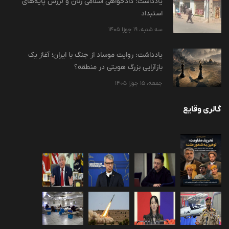
یادداشت: دادخواهی اسلامی زنان و لرزش پایه‌های
استبداد
سه شنبه، 19 جوزا 1405
یادداشت: روایت موساد از جنگ با ایران؛ آغاز یک
بازآرایی بزرگ هویتی در منطقه؟
جمعه، 15 جوزا 1405
گالری وقایع