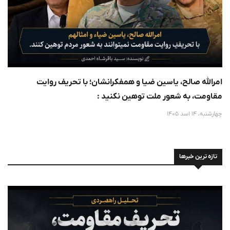
امرالله صالح، یاسین ضیا و همفکرانشان؛ با تحریف روایت
مقاومت، به شعور ملت توهین نکنید :
چهارشنبه، 14 اسد 1405
تازه ترین خبرها