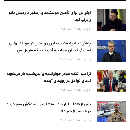
اوکراین برای تأمین موشک‌های رهگیر با رئیس ناتو
رایزنی کرد
چهارشنبه، 14 اسد 1405
بقائی: بیانیه مشترک ایران و عمان در مرحله نهایی
است / تا پایان محاصره آمریکا، تنگه هرمز امن
نخواهد
چهارشنبه، 14 اسد 1405
ترامپ: تنگه هرمز چهارشنبه یا پنج‌شنبه باز می‌شود؛
ادعای توافق در روزهای آینده
چهارشنبه، 14 اسد 1405
یمن از هدف قرار دادن هشتمین نفت‌کش سعودی در
دریای سرخ خبر داد
چهارشنبه، 14 اسد 1405