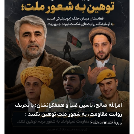
امرالله صالح، یاسین ضیا و همفکرانشان؛ با تحریف
روایت مقاومت، به شعور ملت توهین نکنید :
چهارشنبه، 14 اسد 1405