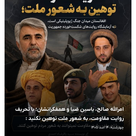
امرالله صالح، یاسین ضیا و همفکرانشان؛ با تحریف
روایت مقاومت، به شعور ملت توهین نکنید :
چهارشنبه، 14 اسد 1405