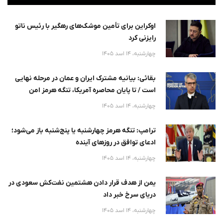
اوکراین برای تأمین موشک‌های رهگیر با رئیس ناتو
رایزنی کرد
چهارشنبه، 14 اسد 1405
بقائی: بیانیه مشترک ایران و عمان در مرحله نهایی
است / تا پایان محاصره آمریکا، تنگه هرمز امن
نخواهد
چهارشنبه، 14 اسد 1405
ترامپ: تنگه هرمز چهارشنبه یا پنج‌شنبه باز می‌شود؛
ادعای توافق در روزهای آینده
چهارشنبه، 14 اسد 1405
یمن از هدف قرار دادن هشتمین نفت‌کش سعودی در
دریای سرخ خبر داد
چهارشنبه، 14 اسد 1405