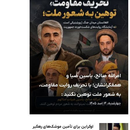
امرالله صالح، یاسین ضیا و
همفکرانشان؛ با تحریف روایت مقاومت،
به شعور ملت توهین نکنید :
چهارشنبه، 14 اسد 1405
اوکراین برای تأمین موشک‌های رهگیر