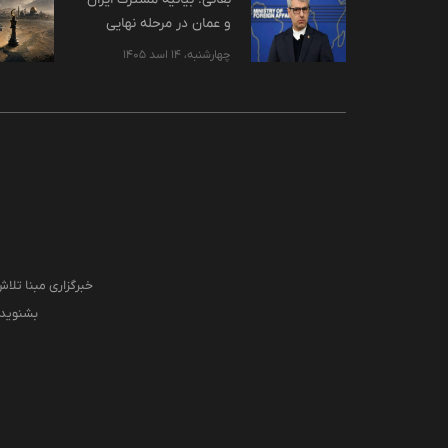
و عمان در مرحله نهایی
است / تا پایان محاصره
چهارشنبه، 14 اسد 1405
آمریکا، تنگه هرمز امن
نخواهد
خبرگزاری مبنا تلاش
بشنوید، 