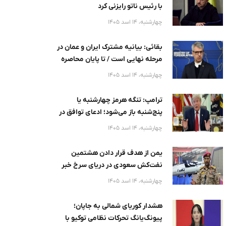
با رئیس ناتو رایزنی کرد
چهارشنبه، 14 اسد 1405
بقائی: بیانیه مشترک ایران و عمان در
مرحله نهایی است / تا پایان محاصره
آمریکا، تنگه هرمز امن نخواهد
چهارشنبه، 14 اسد 1405
ترامپ: تنگه هرمز چهارشنبه یا
پنج‌شنبه باز می‌شود؛ ادعای توافق در
روزهای آینده
چهارشنبه، 14 اسد 1405
یمن از هدف قرار دادن هشتمین
نفت‌کش سعودی در دریای سرخ خبر
داد
چهارشنبه، 14 اسد 1405
هشدار کوریای شمالی به جاپان؛
پیونگ‌یانگ تحرکات نظامی توکیو با