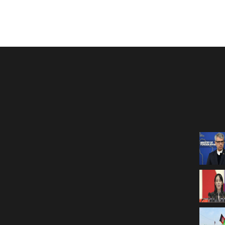
جمعه، 02 اسد 1405
 اسد 1405