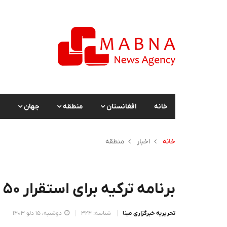
خانه
افغانستان
منطقه
جهان
ا
خانه
اخبار
منطقه
برنامه ترکیه برای استقرار 50 فروند F-16 در سوریه
تحریریه خبرگزاری مبنا
شناسه: 324
دوشنبه، 15 دلو 1403