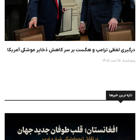
درگیری لفظی ترامپ و هگست بر سر کاهش ذخایر موشکی آمریکا
پنجشنبه، 15 اسد 1405
تازه ترین خبرها