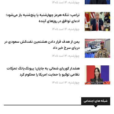
نخواهد
چهارشنبه، 14 اسد 1405
ترامپ: تنگه هرمز چهارشنبه یا پنج‌شنبه باز می‌شود؛
ادعای توافق در روزهای آینده
چهارشنبه، 14 اسد 1405
یمن از هدف قرار دادن هشتمین نفت‌کش سعودی در
دریای سرخ خبر داد
چهارشنبه، 14 اسد 1405
هشدار کوریای شمالی به جاپان؛ پیونگ‌یانگ تحرکات
نظامی توکیو با حمایت امریکا را محکوم کرد
چهارشنبه، 14 اسد 1405
شبکه های اجتماعی