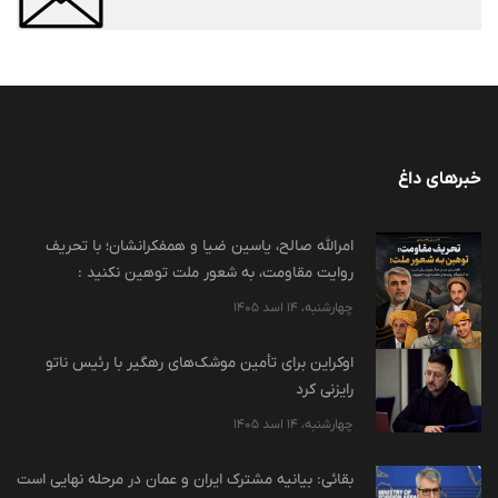
خبرهای داغ
امرالله صالح، یاسین ضیا و همفکرانشان؛ با تحریف
روایت مقاومت، به شعور ملت توهین نکنید :
چهارشنبه، 14 اسد 1405
اوکراین برای تأمین موشک‌های رهگیر با رئیس ناتو
رایزنی کرد
چهارشنبه، 14 اسد 1405
بقائی: بیانیه مشترک ایران و عمان در مرحله نهایی است