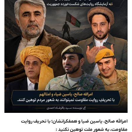
امرالله صالح، یاسین ضیا و همفکرانشان؛ با تحریف روایت
مقاومت، به شعور ملت توهین نکنید :