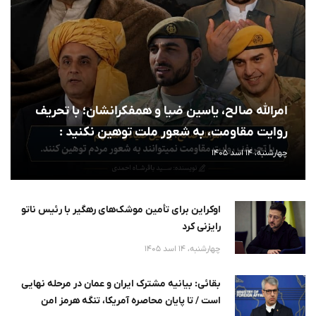
امرالله صالح، یاسین ضیا و همفکرانشان؛ با تحریف
روایت مقاومت، به شعور ملت توهین نکنید :
چهارشنبه، 14 اسد 1405
اوکراین برای تأمین موشک‌های رهگیر با رئیس ناتو
رایزنی کرد
چهارشنبه، 14 اسد 1405
بقائی: بیانیه مشترک ایران و عمان در مرحله نهایی
است / تا پایان محاصره آمریکا، تنگه هرمز امن