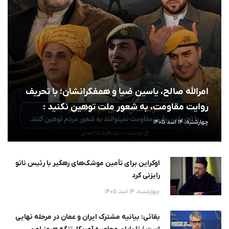
امرالله صالح، یاسین ضیا و همفکرانشان؛ با تحریف
روایت مقاومت، به شعور ملت توهین نکنید :
چهارشنبه، 14 اسد 1405
اوکراین برای تأمین موشک‌های رهگیر با رئیس ناتو
رایزنی کرد
چهارشنبه، 14 اسد 1405
بقائی: بیانیه مشترک ایران و عمان در مرحله نهایی
است / تا پایان محاصره آمریکا، تنگه هرمز امن