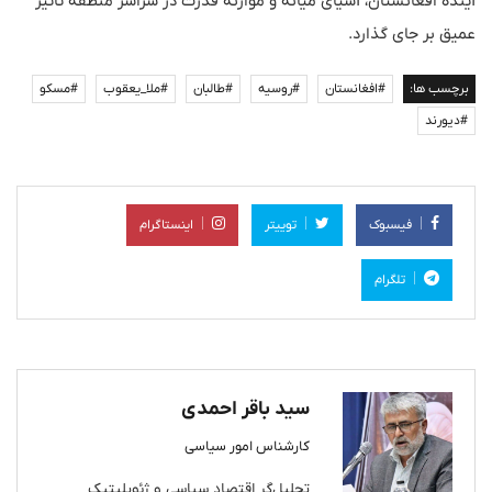
آینده افغانستان، آسیای میانه و موازنه قدرت در سراسر منطقه تأثیر
عمیق بر جای گذارد.
برچسب ها:
#افغانستان
#روسیه
#طالبان
#ملا_یعقوب
#مسکو
#دیورند
فیسبوک
توییتر
اینستاگرام
تلگرام
سید باقر احمدی
کارشناس امور سیاسی
تحلیل‌گر اقتصاد سیاسی و ژئوپلیتیک