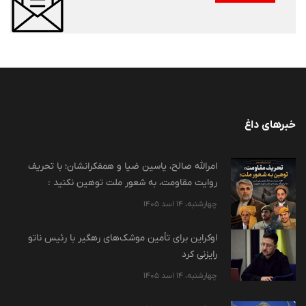
خبرهای داغ
امرالله صالح، یاسین ضیا و همفکرانشان؛ با تحریف
روایت مقاومت، به شعور ملت توهین نکنید :
چهارشنبه، 14 اسد 1405
اوکراین برای تأمین موشک‌های رهگیر با رئیس ناتو
رایزنی کرد
چهارشنبه، 14 اسد 1405