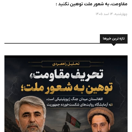
مقاومت، به شعور ملت توهین نکنید :
چهارشنبه، 14 اسد 1405
تازه ترین خبرها